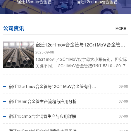
宿迁15crmo合金管
宿迁12cr1movg合金管
宿迁合金钢管的细分材质有哪些
合金钢管因优异力学性能与耐腐蚀特性被多行业广泛应
公司资讯
MORE+
用，其细分材质包括含如q345b......
宿迁12cr1mov合金管与12Cr1MoV合金管有什么不同
宿迁12cr1mov合金管的主要应用行业
2025-09-08
历经千锤百炼的12cr1mov合金管凭借优异高温性能，成
12cr1mov与12Cr1MoV仅字母大小写有别，但实际
为能源、化工等核心工业不......
关键不同：12Cr1MoV合金管按GB/T 5310 - 2017
标准生产，元素含量精度高、成分稳定，......
宿迁合金钢管的应用行业及成分分析
宿迁12cr1mov合金管与12Cr1MoV合金管有什么不同
09-08
作为材料工程师，我深知合金钢管是冶金技术与工程智慧
的结晶，通过引入关键元素重塑钢......
宿迁16mn合金管生产流程与应用分析
07-09
宿迁15crmo合金钢管生产与应用详解
07-09
宿迁15crmo合金钢管的主要应用行业
15crmo合金钢管是具有良好高温强度、抗氧化性和耐腐
06-10