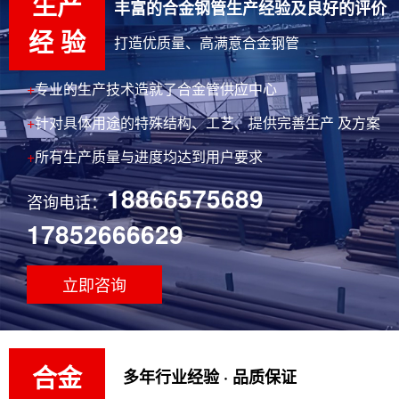
生产
丰富的合金钢管生产经验及良好的评价
经 验
打造优质量、高满意合金钢管
+
专业的生产技术造就了合金管供应中心
+
针对具体用途的特殊结构、工艺、提供完善生产 及方案
+
所有生产质量与进度均达到用户要求
18866575689
咨询电话：
17852666629
立即咨询
合金
多年行业经验 · 品质保证