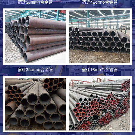
宿迁27simn合金管
宿迁42crmo合金管
宿迁15crmo合金钢管的主要应用行业
15crmo合金钢管是具有良好高温强度、抗氧化性和耐腐
蚀性的高温合金钢管，广泛应......
宿迁12cr1mov合金管的主要应用行业
12cr1mov合金管因具备优异高温性能和耐腐蚀性，广泛
应用于发电、石油化工、机......
宿迁35crmo合金管
宿迁16mn合金钢管
宿迁35crmo合金钢管的主要应用行业
35crmo合金钢管广泛应用于石油天然气、化工、电力、
机械制造、汽车、航空航天等......
宿迁16mn合金钢管生产工艺
16mn合金钢管生产工艺因用途、规格、材质等因素而
异，一般包括原材料准备、管坯制......