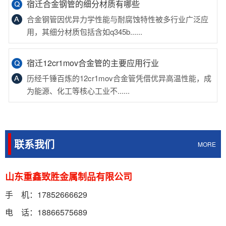
合金钢管因优异力学性能与耐腐蚀特性被多行业广泛应
用，其细分材质包括含如q345b......
宿迁12cr1mov合金管的主要应用行业
历经千锤百炼的12cr1mov合金管凭借优异高温性能，成
为能源、化工等核心工业不......
宿迁合金钢管的应用行业及成分分析
作为材料工程师，我深知合金钢管是冶金技术与工程智慧
的结晶，通过引入关键元素重塑钢......
联系我们
MORE
宿迁15crmo合金钢管的主要应用行业
山东重鑫致胜金属制品有限公司
15crmo合金钢管是具有良好高温强度、抗氧化性和耐腐
蚀性的高温合金钢管，广泛应......
手 机：17852666629
电 话：18866575689
宿迁12cr1mov合金管的主要应用行业