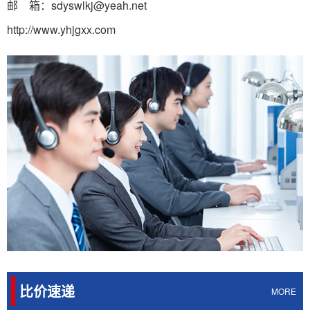
邮 箱：sdyswlkj@yeah.net
12cr1mov合金管因具备优异高温性能和耐腐蚀性，广泛
http://www.yhjgxx.com
应用于发电、石油化工、机......
宿迁35crmo合金钢管的主要应用行业
35crmo合金钢管广泛应用于石油天然气、化工、电力、
机械制造、汽车、航空航天等......
宿迁16mn合金钢管生产工艺
16mn合金钢管生产工艺因用途、规格、材质等因素而
异，一般包括原材料准备、管坯制......
比价速递
MORE