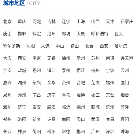
城市地区
/ CITY
北京
重庆
河北
吉林
辽宁
上海
山西
天津
石家庄
唐山
邯郸
保定
沧州
廊坊
太原
呼和浩特
包头
鄂尔多斯
沈阳
大连
中山
鞍山
长春
西安
哈尔滨
大庆
西安
南京
无锡
徐州
常州
苏州
南通
连云港
淮安
盐城
扬州
镇江
泰州
宿迁
杭州
宁波
温州
嘉兴
湖州
绍兴
金华
台州
合肥
芜湖
福州
厦门
泉州
漳州
南昌
济南
青岛
淄博
枣庄
东营
烟台
潍坊
济宁
泰安
威海
临沂
德州
聊城
滨州
菏泽
郑州
洛阳
新乡
许昌
南阳
周口
武汉
宜昌
襄阳
长沙
株洲
衡阳
岳阳
常德
郴州
广州
深圳
珠海