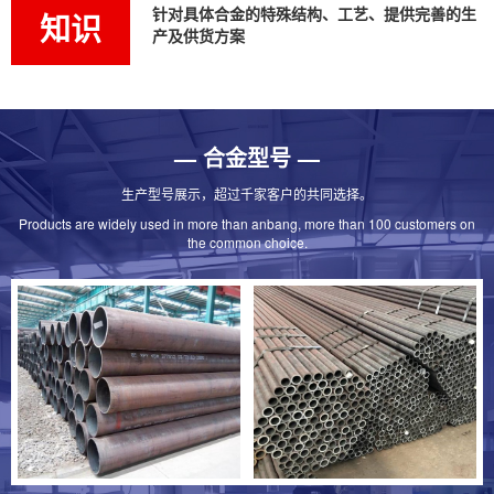
针对具体合金的特殊结构、工艺、提供完善的生
知识
产及供货方案
宿迁合金钢管的细分材质有哪些
— 合金型号 —
合金钢管因优异力学性能与耐腐蚀特性被多行业广泛应
生产型号展示，超过千家客户的共同选择。
用，其细分材质包括含如q345b......
Products are widely used in more than anbang, more than 100 customers on
the common choice.
宿迁12cr1mov合金管的主要应用行业
历经千锤百炼的12cr1mov合金管凭借优异高温性能，成
为能源、化工等核心工业不......
宿迁合金钢管的应用行业及成分分析
作为材料工程师，我深知合金钢管是冶金技术与工程智慧
的结晶，通过引入关键元素重塑钢......